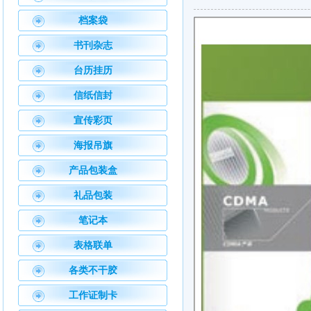
档案袋
书刊杂志
台历挂历
信纸信封
宣传彩页
海报吊旗
产品包装盒
礼品包装
笔记本
表格联单
各类不干胶
工作证制卡