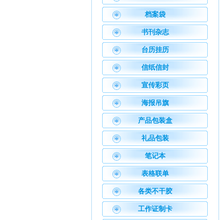
档案袋
书刊杂志
台历挂历
信纸信封
宣传彩页
海报吊旗
产品包装盒
礼品包装
笔记本
表格联单
各类不干胶
工作证制卡