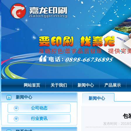
网站首页
关于我们
新闻中心
产品展示
新闻中心
新闻中心
公司动态
包
行业资讯
发布时间：2018