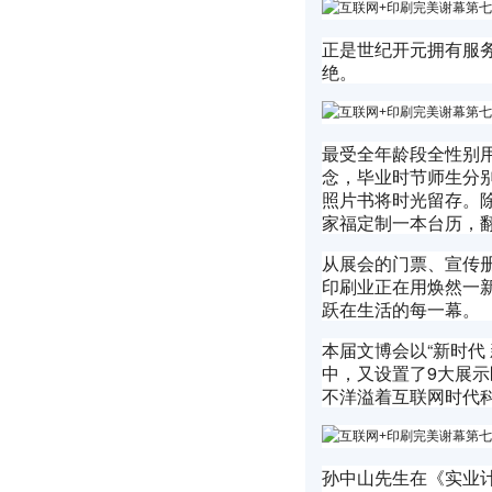
正是世纪开元拥有服
绝。
最受全年龄段全性别
念，毕业时节师生分
照片书将时光留存。
家福定制一本台历，
从展会的门票、宣传
印刷业正在用焕然一
跃在生活的每一幕。
本届文博会以“新时代
中，又设置了9大展
不洋溢着互联网时代
孙中山先生在《实业