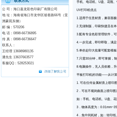
联系方式
手机、电话机、U盘、花瓶、
公 司：海口嘉龙彩色印刷厂有限公司
UV打印机优点
地 址：海南省海口市龙华区坡巷路66号（亚
1.适用于任意材质，兼容面
洲豪苑东侧）
2.无须制版，印刷快捷且在
邮 编：570206
电 话：0898-66736895
3.配有专业色彩管理软件，
传 真：0898-66736647
4.一步完成，即印即取，满
联系人：
5.单价起印大批量可配套模
王经理 13698980135
潘先生 13637663577
7.只需30分钟，即可掌握，
客服QQ：528253021
8.电脑操作，无人员依赖，
平板打印机的功能——从计算
1. 可在任何金属材质上喷印
2．可在不规则曲面上喷印图
如：手机、电话机、U盘、花
3．物体高度为：0.01mm~3
4．免中间耗材，如：转印纸