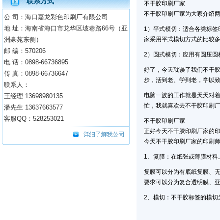
联系方式
不干胶印刷厂家
不干胶印刷厂家为大家介绍
公 司：海口嘉龙彩色印刷厂有限公司
地 址：海南省海口市龙华区坡巷路66号（亚
1）平式模切：适合各类标签
洲豪苑东侧）
家采用平式模切方式的比较
邮 编：570206
2）圆式模切：应用有圆压圆
电 话：0898-66736895
好了，今天耽误了我们
不干
传 真：0898-66736647
步，活到老、学到老，学以
联系人：
电脑一族的工作就是天天对
王经理 13698980135
忙，我就喜欢去
不干胶印刷
潘先生 13637663577
客服QQ：528253021
不干胶印刷厂家
正好今天不干胶印刷厂家的
今天
不干胶印刷厂家
的印刷
1、复膜：在纸张或薄膜材料
复膜可以分为有底纸复膜、
要求可以分为复合透明膜、
2、模切：不干胶标签的模切